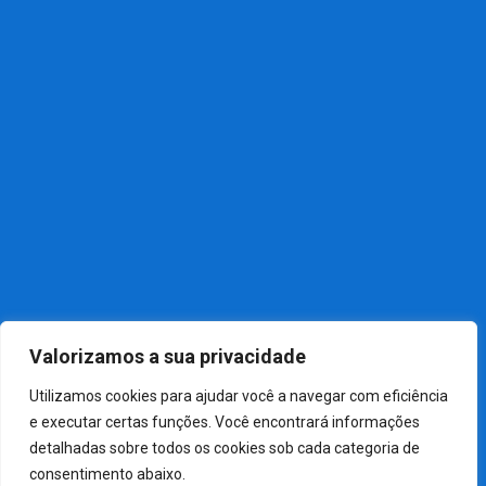
Política
Notícias Recentes
NOTÍCIAS
01
Câmara aprova, em dois.
NOTÍCIAS
02
Festa do Sintrabaquim 2026
NOTÍCIAS
03
Sindicato dos Químicos de.
Valorizamos a sua privacidade
Utilizamos cookies para ajudar você a navegar com eficiência
e executar certas funções. Você encontrará informações
detalhadas sobre todos os cookies sob cada categoria de
consentimento abaixo.