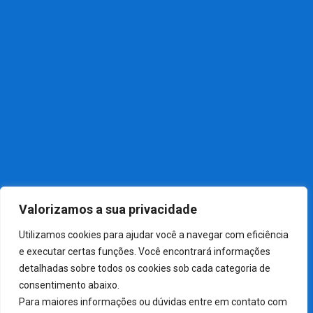
Notícias Recentes
NOTÍCIAS
01
Câmara aprova, em dois.
NOTÍCIAS
02
Festa do Sintrabaquim 2026
NOTÍCIAS
03
Sindicato dos Químicos de.
Valorizamos a sua privacidade
Utilizamos cookies para ajudar você a navegar com eficiência
e executar certas funções. Você encontrará informações
detalhadas sobre todos os cookies sob cada categoria de
consentimento abaixo.
Para maiores informações ou dúvidas entre em contato com