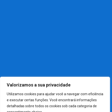
Política
Notícias Recentes
NOTÍCIAS
01
Câmara aprova, em dois.
NOTÍCIAS
02
Festa do Sintrabaquim 2026
NOTÍCIAS
03
Sindicato dos Químicos de.
Valorizamos a sua privacidade
Utilizamos cookies para ajudar você a navegar com eficiência
e executar certas funções. Você encontrará informações
detalhadas sobre todos os cookies sob cada categoria de