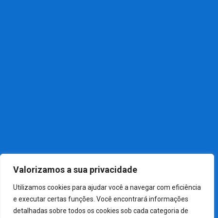
Contato
Associe-se
Política
Notícias Recentes
NOTÍCIAS
01
Câmara aprova, em dois.
NOTÍCIAS
02
Festa do Sintrabaquim 2026
NOTÍCIAS
03
Sindicato dos Químicos de.
Valorizamos a sua privacidade
Utilizamos cookies para ajudar você a navegar com eficiência
e executar certas funções. Você encontrará informações
detalhadas sobre todos os cookies sob cada categoria de