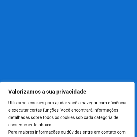
Notícias Recentes
NOTÍCIAS
01
Câmara aprova, em dois.
NOTÍCIAS
02
Festa do Sintrabaquim 2026
NOTÍCIAS
03
Sindicato dos Químicos de.
Valorizamos a sua privacidade
Utilizamos cookies para ajudar você a navegar com eficiência
e executar certas funções. Você encontrará informações
detalhadas sobre todos os cookies sob cada categoria de
consentimento abaixo.
Para maiores informações ou dúvidas entre em contato com