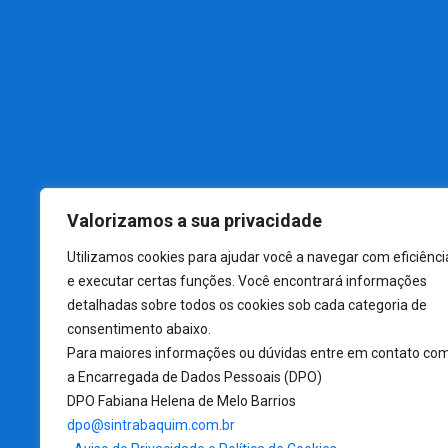
Endereço:
N
Av. Mauá, 490 – Vila Nossa Sra. de Fatima,
D
São João da Boa Vista – SP, 13872-640
Telefone:
P
(19) 3624-1964
B
(19) 9.9263-6116
J
E-mail:
Valorizamos a sua privacidade
sintrabaquim1@uol.com.br
C
Atendimento:
Utilizamos cookies para ajudar você a navegar com eficiênci
De segunda a quinta: Das 8h00 às 12h00 e
e executar certas funções. Você encontrará informações
detalhadas sobre todos os cookies sob cada categoria de
das 13h00 às 17h20.
consentimento abaixo.
Sexta: Das 8h00 às 12h00 e das 13h00 às
Para maiores informações ou dúvidas entre em contato co
16h00.
a Encarregada de Dados Pessoais (DPO)
DPO Fabiana Helena de Melo Barrios
dpo@sintrabaquim.com.br