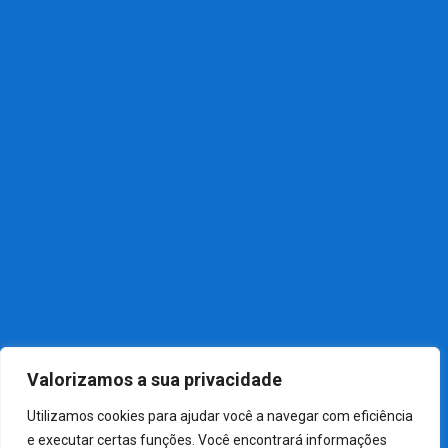
Contato
Associe-se
Política
Notícias Recentes
NOTÍCIAS
01
Câmara aprova, em dois.
NOTÍCIAS
02
Festa do Sintrabaquim 2026
NOTÍCIAS
03
Sindicato dos Químicos de.
Valorizamos a sua privacidade
Utilizamos cookies para ajudar você a navegar com eficiência
e executar certas funções. Você encontrará informações